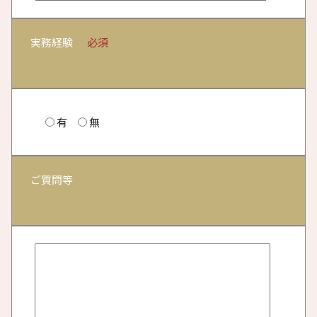
実務経験
必須
有
無
ご質問等